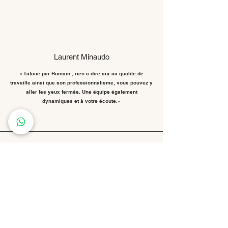
Laurent Minaudo
« Tatoué par Romain , rien à dire sur sa qualité de
travaille ainsi que son professionnalisme, vous pouvez y
aller les yeux fermée. Une équipe également
dynamiques et à votre écoute.»
Beaucourt Emma
« Ladyflowers une pépite du tatouage! Je recommande,
très professionnelle, minutieuse et tellement gentille, je